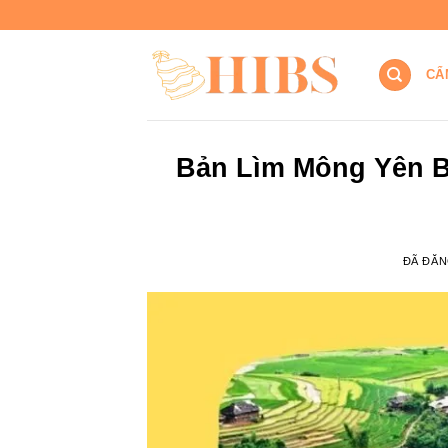
Chuyển
đến
nội
CẨ
dung
Bản Lìm Mông Yên B
ĐÃ ĐĂ