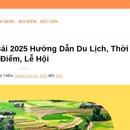
M NANG
ĐỊA ĐIỂM
ĐẶC SẢN
ái 2025 Hướng Dẫn Du Lịch, Thời
Điểm, Lễ Hội
NG TRÊN
THÁNG HAI 20, 2025
BỞI
SEO