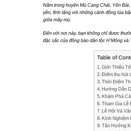
Nằm trong huyện Mù Cang Chải, Yên Bái, 
yên, tĩnh lặng với những cánh đồng lúa bậc
giữa mây mù.
Đến với nơi này, bạn không chỉ được thưở
đặc sắc của đồng bào dân tộc H’Mông và 
Table of Cont
Giới Thiệu T
Điểm thu hút
Thời Điểm T
Hướng Dẫn D
Khám Phá Cả
Tham Gia Lễ 
Lễ Hội Và Vă
Kinh Nghiệm 
Tận Hưởng Kh