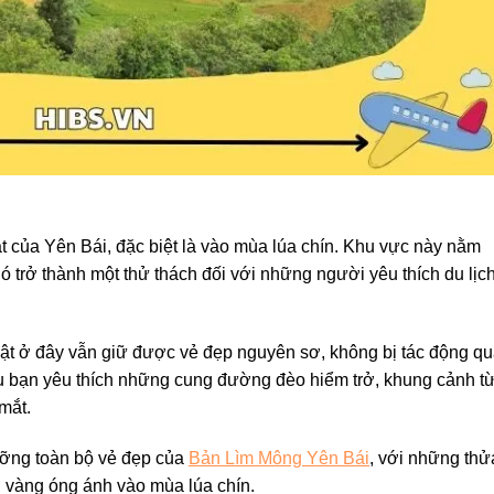
ật của Yên Bái, đặc biệt là vào mùa lúa chín. Khu vực này nằm
ó trở thành một thử thách đối với những người yêu thích du lịc
 vật ở đây vẫn giữ được vẻ đẹp nguyên sơ, không bị tác động q
 nếu bạn yêu thích những cung đường đèo hiểm trở, khung cảnh t
mắt.
ưỡng toàn bộ vẻ đẹp của
Bản Lìm Mông Yên Bái
, với những thử
h vàng óng ánh vào mùa lúa chín.