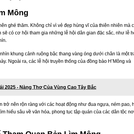
ìm Mông
ên ghé thăm. Không chỉ vì vẻ đẹp hùng vĩ của thiên nhiên mà 
 sẽ có cơ hội tham gia những lễ hội dân gian đặc sắc, như lễ h
ín.
nhìn khung cảnh ruộng bậc thang vàng óng dưới chân là một tr
ày. Ngoài ra, các lễ hội truyền thống của đồng bào H’Mông và
ái 2025 - Nàng Thơ Của Vùng Cao Tây Bắc
ản trở nên rộn ràng với các hoạt động như đua ngựa, ném pao, 
ìm hiểu sâu về văn hóa, phong tục tập quán của các dân tộc nơ
ể Tham Quan Bản Lìm Mông