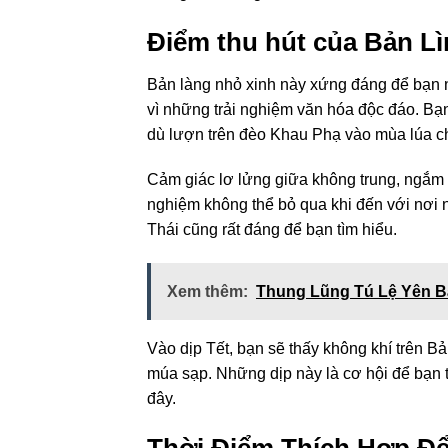
Điểm thu hút của Bản L
Bản làng nhỏ xinh này xứng đáng để bạn n
vì những trải nghiệm văn hóa độc đáo. Bạn
dù lượn trên đèo Khau Phạ vào mùa lúa ch
Cảm giác lơ lửng giữa không trung, ngắm 
nghiệm không thể bỏ qua khi đến với nơi n
Thái cũng rất đáng để bạn tìm hiểu.
Xem thêm:
Thung Lũng Tú Lệ Yên B
Vào dịp Tết, bạn sẽ thấy không khí trên B
múa sạp. Những dịp này là cơ hội để bạn t
đây.
Thời Điểm Thích Hợp Đ