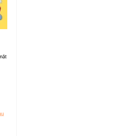
mặt
au