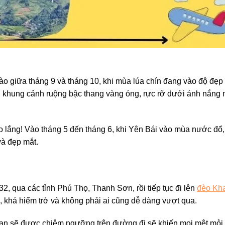
ào giữa tháng 9 và tháng 10, khi mùa lúa chín đang vào độ đẹp
 khung cảnh ruộng bậc thang vàng óng, rực rỡ dưới ánh nắng 
 lắng! Vào tháng 5 đến tháng 6, khi Yên Bái vào mùa nước đổ,
à đẹp mắt.
2, qua các tỉnh Phú Thọ, Thanh Sơn, rồi tiếp tục đi lên
đèo Kh
, khá hiểm trở và không phải ai cũng dễ dàng vượt qua.
ạn sẽ được chiêm ngưỡng trên đường đi sẽ khiến mọi mệt mỏi