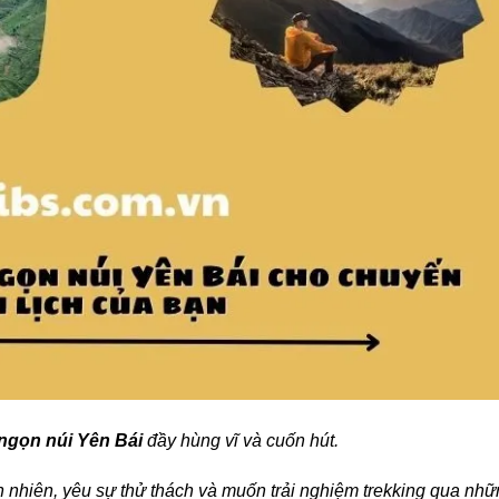
ngọn núi Yên Bái
đầy hùng vĩ và cuốn hút.
n nhiên, yêu sự thử thách và muốn trải nghiệm trekking qua nh