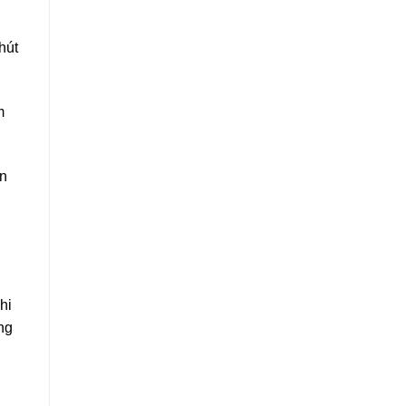
hút
m
ên
hi
ng