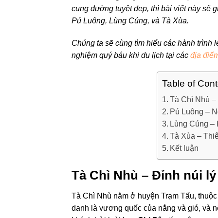
cung đường tuyệt đẹp, thì bài viết này sẽ 
Pú Luông, Lùng Cúng, và Tà Xùa.
Chúng ta sẽ cùng tìm hiểu các hành trình
nghiệm quý báu khi du lịch tại các
địa điể
Table of Con
Tà Chì Nhù – 
Pú Luông – N
Lùng Cúng – 
Tà Xùa – Thi
Kết luận
Tà Chì Nhù – Đỉnh núi l
Tà Chì Nhù nằm ở huyện Trạm Tấu, thuộc t
danh là vương quốc của nắng và gió, và nổ