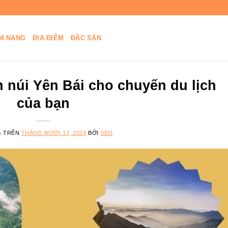
M NANG
ĐỊA ĐIỂM
ĐẶC SẢN
 núi Yên Bái cho chuyến du lịch
của bạn
G TRÊN
THÁNG MƯỜI 17, 2024
BỞI
SEO