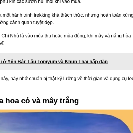
phủ kín các sườn núi mỗi khi vào mùa.
ua một hành trình trekking khá thách thức, nhưng hoàn toàn xứn
ưỡng cảnh quan tuyệt đẹp.
à Chì Nhù là vào mùa thu hoặc mùa đông, khi mây và nắng hòa
vĩ.
i ở Yên Bái: Lẩu Tomyum và Khun Thai hấp dẫn
ày, hãy nhớ chuẩn bị thật kỹ lưỡng về thời gian và dụng cụ le
a hoa cỏ và mây trắng