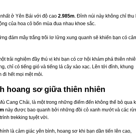
 nhất ở Yên Bái với độ cao
2.985m
. Đỉnh núi này không chỉ thu 
mộng của hoa cỏ bốn mùa đua nhau khoe sắc.
ững đám mây trắng trôi lơ lửng xung quanh sẽ khiến bạn có cả
ột trải nghiệm đầy thú vị khi bạn có cơ hội khám phá thiên nhi
, chỉ có tiếng gió và tiếng lá cây xào xạc. Lên tới đỉnh, khung
 đi hết mọi mệt mỏi.
 hoang sơ giữa thiên nhiên
Mù Cang Chải, là một trong những điểm đến không thể bỏ qua k
3m
này được bao quanh bởi những đồi cỏ xanh mướt và các rừ
ình trekking tuyệt vời.
ính là cảm giác yên bình, hoang sơ khi bạn dần tiến lên cao,