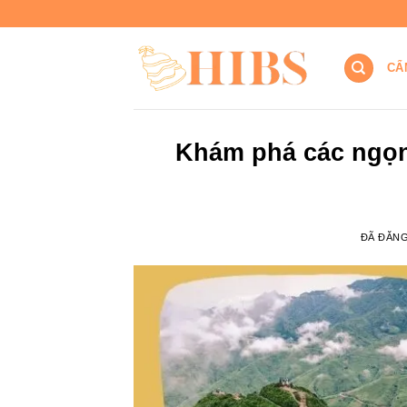
Chuyển
đến
nội
CẨ
dung
Khám phá các ngọn
ĐÃ ĐĂN