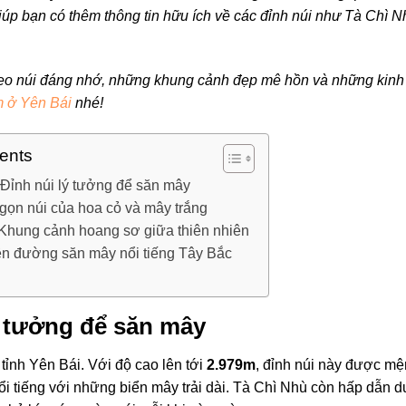
giúp bạn có thêm thông tin hữu ích về các đỉnh núi như Tà Chì N
 leo núi đáng nhớ, những khung cảnh đẹp mê hồn và những kinh
m ở Yên Bái
nhé!
tents
Đỉnh núi lý tưởng để săn mây
gọn núi của hoa cỏ và mây trắng
Khung cảnh hoang sơ giữa thiên nhiên
ên đường săn mây nổi tiếng Tây Bắc
ý tưởng để săn mây
ỉnh Yên Bái. Với độ cao lên tới
2.979m
, đỉnh núi này được m
i tiếng với những biển mây trải dài. Tà Chì Nhù còn hấp dẫn d