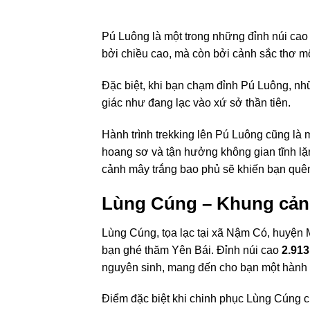
Pú Luông là một trong những đỉnh núi cao
bởi chiều cao, mà còn bởi cảnh sắc thơ 
Đặc biệt, khi bạn chạm đỉnh Pú Luông, nh
giác như đang lạc vào xứ sở thần tiên.
Hành trình trekking lên Pú Luông cũng là m
hoang sơ và tận hưởng không gian tĩnh lặng
cảnh mây trắng bao phủ sẽ khiến bạn quên
Lùng Cúng – Khung cảnh
Lùng Cúng, tọa lạc tại xã Nậm Có, huyện 
bạn ghé thăm Yên Bái. Đỉnh núi cao
2.91
nguyên sinh, mang đến cho bạn một hành tr
Điểm đặc biệt khi chinh phục Lùng Cúng ch