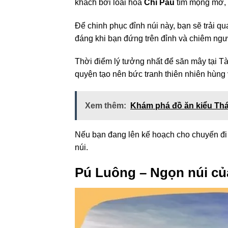
khách bởi loài hoa
Chi Pâu
tím mộng mơ, 
Để chinh phục đỉnh núi này, bạn sẽ trải q
đáng khi bạn đứng trên đỉnh và chiêm ng
Thời điểm lý tưởng nhất để săn mây tại T
quyện tạo nên bức tranh thiên nhiên hùng 
Xem thêm:
Khám phá đồ ăn kiểu Thá
Nếu bạn đang lên kế hoạch cho chuyến đi n
núi.
Pú Luông – Ngọn núi củ