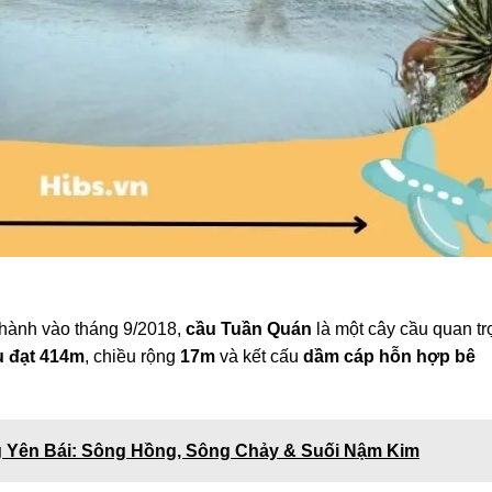
hành vào tháng 9/2018,
cầu Tuần Quán
là một cây cầu quan tr
u đạt 414m
, chiều rộng
17m
và kết cấu
dầm cáp hỗn hợp bê
Yên Bái: Sông Hồng, Sông Chảy & Suối Nậm Kim