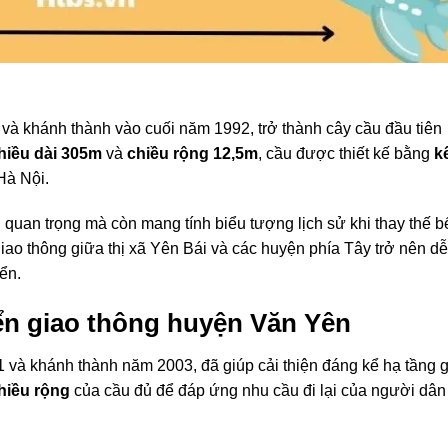
à khánh thành vào cuối năm 1992, trở thành cây cầu đầu tiên
hiều dài 305m
và
chiều rộng 12,5m
, cầu được thiết kế bằng
k
Hà Nội.
g quan trọng mà còn mang tính biểu tượng lịch sử khi thay thế b
iao thông giữa thị xã Yên Bái và các huyện phía Tây trở nên dễ
iển.
ển giao thông huyện Văn Yên
và khánh thành năm 2003, đã giúp cải thiện đáng kể hạ tầng 
hiều rộng
của cầu đủ để đáp ứng nhu cầu đi lại của người dân