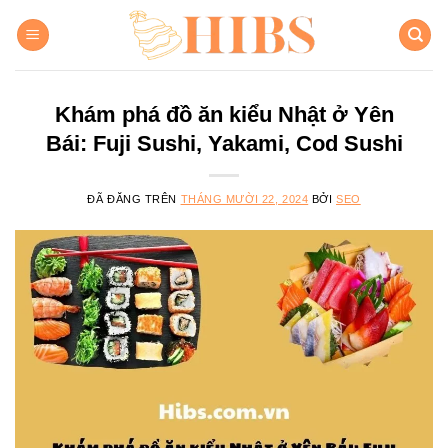
Chuyển
đến
nội
dung
Khám phá đồ ăn kiểu Nhật ở Yên
Bái: Fuji Sushi, Yakami, Cod Sushi
ĐÃ ĐĂNG TRÊN
THÁNG MƯỜI 22, 2024
BỞI
SEO