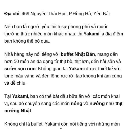
Địa chỉ
: 469 Nguyễn Thái Học, P.Hồng Hà, Yên Bái
Nếu bạn là người yêu thích sự phong phú và muốn
thưởng thức nhiều món khác nhau, thì
Yakami
là địa điểm
bạn không thể bỏ qua.
Nhà hàng này nổi tiếng với
buffet Nhật Bản
, mang đến
hơn 50 món ăn đa dạng từ thịt bò, thịt lợn, đến hải sản và
sườn sụn non
. Không gian tại
Yakami
được thiết kế với
tone màu vàng và đèn lồng rực rỡ, tạo không khí ấm cúng
và dễ chịu.
Tại
Yakami
, bạn có thể bắt đầu bữa ăn với các món khai
vị, sau đó chuyển sang các món
nóng
và
nướng
như
thịt
nướng Nhật
.
Không chỉ là buffet, Yakami còn nổi tiếng với những món