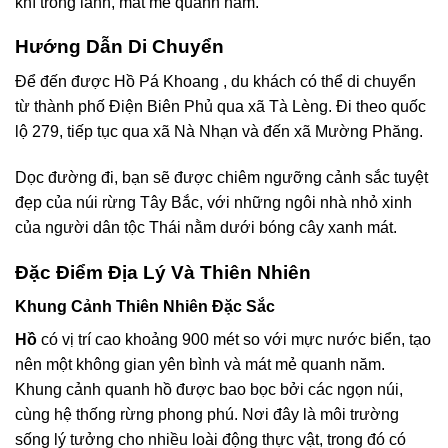
khí trong lành, mát mẻ quanh năm.
Hướng Dẫn Di Chuyển
Để đến được Hồ Pá Khoang , du khách có thể di chuyển
từ thành phố Điện Biên Phủ qua xã Tà Lèng. Đi theo quốc
lộ 279, tiếp tục qua xã Nà Nhạn và đến xã Mường Phăng.
Dọc đường đi, bạn sẽ được chiêm ngưỡng cảnh sắc tuyệt
đẹp của núi rừng Tây Bắc, với những ngôi nhà nhỏ xinh
của người dân tộc Thái nằm dưới bóng cây xanh mát.
Đặc Điểm Địa Lý Và Thiên Nhiên
Khung Cảnh Thiên Nhiên Đặc Sắc
Hồ
có vị trí cao khoảng 900 mét so với mực nước biển, tạo
nên một không gian yên bình và mát mẻ quanh năm.
Khung cảnh quanh hồ được bao bọc bởi các ngọn núi,
cùng hệ thống rừng phong phú. Nơi đây là môi trường
sống lý tưởng cho nhiều loài động thực vật, trong đó có