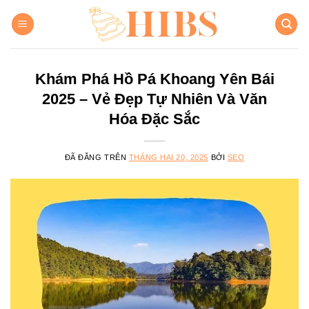
Chuyển
đến
nội
dung
Khám Phá Hồ Pá Khoang Yên Bái
2025 – Vẻ Đẹp Tự Nhiên Và Văn
Hóa Đặc Sắc
ĐÃ ĐĂNG TRÊN
THÁNG HAI 20, 2025
BỞI
SEO