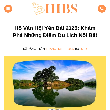
Chuyển
đến
nội
dung
Hồ Vân Hội Yên Bái 2025: Khám
Phá Những Điểm Du Lịch Nổi Bật
ĐÃ ĐĂNG TRÊN
THÁNG HAI 21, 2025
BỞI
SEO