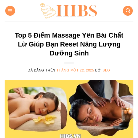
Chuyển
đến
nội
dung
Top 5 Điểm Massage Yên Bái Chất
Lừ Giúp Bạn Reset Năng Lượng
Dưỡng Sinh
ĐÃ ĐĂNG TRÊN
THÁNG MỘT 22, 2025
BỞI
SEO