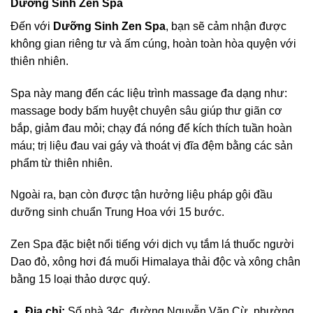
Dưỡng Sinh Zen Spa
Đến với
Dưỡng Sinh Zen Spa
, bạn sẽ cảm nhận được
không gian riêng tư và ấm cúng, hoàn toàn hòa quyện với
thiên nhiên.
Spa này mang đến các liệu trình massage đa dạng như:
massage body bấm huyệt chuyên sâu giúp thư giãn cơ
bắp, giảm đau mỏi; chạy đá nóng để kích thích tuần hoàn
máu; trị liệu đau vai gáy và thoát vị đĩa đệm bằng các sản
phẩm từ thiên nhiên.
Ngoài ra, bạn còn được tận hưởng liệu pháp gội đầu
dưỡng sinh chuẩn Trung Hoa với 15 bước.
Zen Spa đặc biệt nổi tiếng với dịch vụ tắm lá thuốc người
Dao đỏ, xông hơi đá muối Himalaya thải độc và xông chân
bằng 15 loại thảo dược quý.
Địa chỉ:
Số nhà 34c, đường Nguyễn Văn Cừ, phường