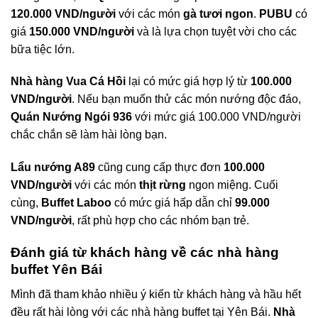
120.000 VND/người
với các món
gà tươi ngon
.
PUBU
có
giá
150.000 VND/người
và là lựa chọn tuyệt vời cho các
bữa tiệc lớn.
Nhà hàng Vua Cá Hồi
lại có mức giá hợp lý từ
100.000
VND/người
. Nếu bạn muốn thử các món nướng độc đáo,
Quán Nướng Ngói 936
với mức giá 100.000 VND/người
chắc chắn sẽ làm hài lòng bạn.
Lẩu nướng A89
cũng cung cấp thực đơn
100.000
VND/người
với các món
thịt rừng
ngon miệng. Cuối
cùng,
Buffet Laboo
có mức giá hấp dẫn chỉ
99.000
VND/người
, rất phù hợp cho các nhóm bạn trẻ.
Đánh giá từ khách hàng về các nhà hàng
buffet Yên Bái
Mình đã tham khảo nhiều ý kiến từ khách hàng và hầu hết
đều rất hài lòng với các nhà hàng buffet tại Yên Bái.
Nhà