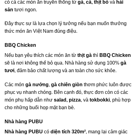
có cả các món ăn truyền thống từ
gà, cá, thịt bò
và
hải
sản
tươi ngon.
Đây thực sự là lựa chọn lý tưởng nếu bạn muốn thưởng
thức món ăn Việt Nam đúng điệu.
BBQ Chicken
Nếu bạn yêu thích các món ăn từ
thịt gà
thì
BBQ Chicken
sẽ là nơi không thể bỏ qua. Nhà hàng sử dụng 100%
gà
tươi
, đảm bảo chất lượng và an toàn cho sức khỏe.
Các món
gà nướng
,
gà chiên giòn
thơm phức luôn được
phục vụ nhanh chóng. Bên cạnh đó, thực đơn còn có các
món phụ hấp dẫn như
salad, pizza
, và
tokbokki
, phù hợp
cho những buổi họp mặt bạn bè.
Nhà hàng PUBU
Nhà hàng PUBU
có
diện tích 320m²
, mang lại cảm giác