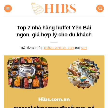
Chuyển
đến
nội
dung
Top 7 nhà hàng buffet Yên Bái
ngon, giá hợp lý cho du khách
ĐÃ ĐĂNG TRÊN
THÁNG MƯỜI 22, 2024
BỞI
SEO