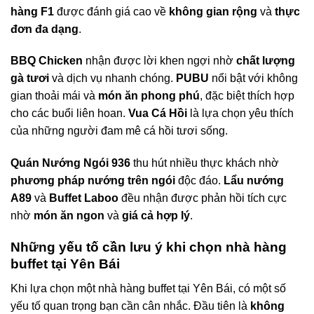
hàng F1
được đánh giá cao về
không gian rộng
và
thực
đơn đa dạng
.
BBQ Chicken
nhận được lời khen ngợi nhờ
chất lượng
gà tươi
và dịch vụ nhanh chóng.
PUBU
nổi bật với không
gian thoải mái và
món ăn phong phú
, đặc biệt thích hợp
cho các buổi liên hoan.
Vua Cá Hồi
là lựa chọn yêu thích
của những người đam mê cá hồi tươi sống.
Quán Nướng Ngói 936
thu hút nhiều thực khách nhờ
phương pháp nướng trên ngói
độc đáo.
Lẩu nướng
A89
và
Buffet Laboo
đều nhận được phản hồi tích cực
nhờ
món ăn ngon
và
giá cả hợp lý
.
Những yếu tố cần lưu ý khi chọn nhà hàng
buffet tại Yên Bái
Khi lựa chọn một nhà hàng buffet tại Yên Bái, có một số
yếu tố quan trọng bạn cần cân nhắc. Đầu tiên là
không