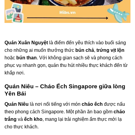
Quán Xuân Nguyệt
là điểm đến yêu thích vào buổi sáng
cho những ai muốn thưởng thức
bún chả
,
trứng vịt lộn
hoặc
bún than
. Với không gian sạch sẽ và phong cách
phục vụ nhanh gọn, quán thu hút nhiều thực khách đến từ
khắp nơi.
Quán Niêu – Cháo Ếch Singapore giữa lòng
Yên Bái
Quán Niêu
là nơi nổi tiếng với món
cháo ếch
được nấu
theo phong cách Singapore. Một phần ăn bao gồm
cháo
trắng
và
ếch kho
, mang lại trải nghiệm ẩm thực mới lạ
cho thực khách.