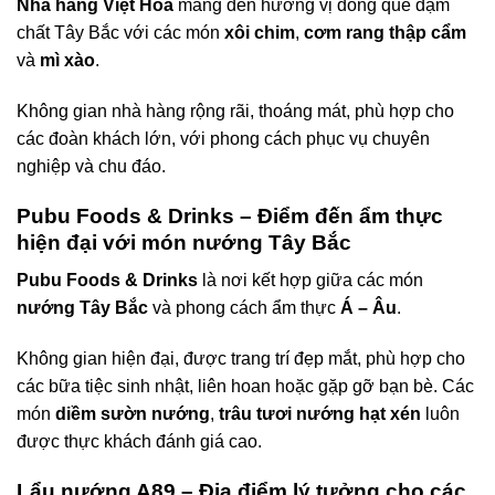
Nhà hàng Việt Hoa
mang đến hương vị đồng quê đậm
chất Tây Bắc với các món
xôi chim
,
cơm rang thập cẩm
và
mì xào
.
Không gian nhà hàng rộng rãi, thoáng mát, phù hợp cho
các đoàn khách lớn, với phong cách phục vụ chuyên
nghiệp và chu đáo.
Pubu Foods & Drinks – Điểm đến ẩm thực
hiện đại với món nướng Tây Bắc
Pubu Foods & Drinks
là nơi kết hợp giữa các món
nướng Tây Bắc
và phong cách ẩm thực
Á – Âu
.
Không gian hiện đại, được trang trí đẹp mắt, phù hợp cho
các bữa tiệc sinh nhật, liên hoan hoặc gặp gỡ bạn bè. Các
món
diềm sườn nướng
,
trâu tươi nướng hạt xén
luôn
được thực khách đánh giá cao.
Lẩu nướng A89 – Địa điểm lý tưởng cho các