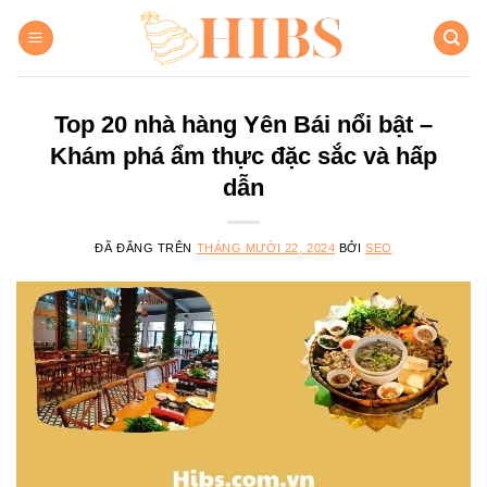
Chuyển
đến
nội
dung
Top 20 nhà hàng Yên Bái nổi bật –
Khám phá ẩm thực đặc sắc và hấp
dẫn
ĐÃ ĐĂNG TRÊN
THÁNG MƯỜI 22, 2024
BỞI
SEO