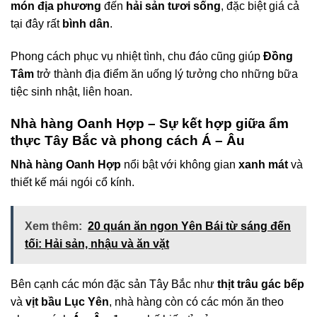
món địa phương
đến
hải sản tươi sống
, đặc biệt giá cả
tại đây rất
bình dân
.
Phong cách phục vụ nhiệt tình, chu đáo cũng giúp
Đồng
Tâm
trở thành địa điểm ăn uống lý tưởng cho những bữa
tiệc sinh nhật, liên hoan.
Nhà hàng Oanh Hợp – Sự kết hợp giữa ẩm
thực Tây Bắc và phong cách Á – Âu
Nhà hàng Oanh Hợp
nổi bật với không gian
xanh mát
và
thiết kế mái ngói cổ kính.
Xem thêm:
20 quán ăn ngon Yên Bái từ sáng đến
tối: Hải sản, nhậu và ăn vặt
Bên cạnh các món đặc sản Tây Bắc như
thịt trâu gác bếp
và
vịt bầu Lục Yên
, nhà hàng còn có các món ăn theo