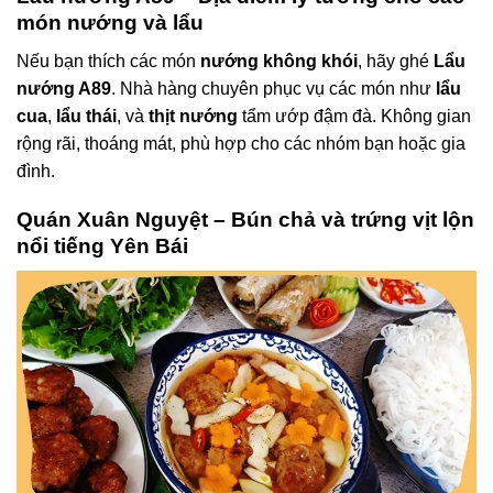
món nướng và lẩu
Nếu bạn thích các món
nướng không khói
, hãy ghé
Lẩu
nướng A89
. Nhà hàng chuyên phục vụ các món như
lẩu
cua
,
lẩu thái
, và
thịt nướng
tẩm ướp đậm đà. Không gian
rộng rãi, thoáng mát, phù hợp cho các nhóm bạn hoặc gia
đình.
Quán Xuân Nguyệt – Bún chả và trứng vịt lộn
nổi tiếng Yên Bái