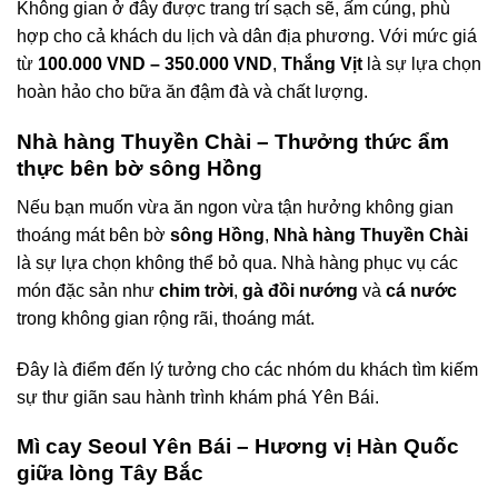
Không gian ở đây được trang trí sạch sẽ, ấm cúng, phù
hợp cho cả khách du lịch và dân địa phương. Với mức giá
từ
100.000 VND – 350.000 VND
,
Thắng Vịt
là sự lựa chọn
hoàn hảo cho bữa ăn đậm đà và chất lượng.
Nhà hàng Thuyền Chài – Thưởng thức ẩm
thực bên bờ sông Hồng
Nếu bạn muốn vừa ăn ngon vừa tận hưởng không gian
thoáng mát bên bờ
sông Hồng
,
Nhà hàng Thuyền Chài
là sự lựa chọn không thể bỏ qua. Nhà hàng phục vụ các
món đặc sản như
chim trời
,
gà đồi nướng
và
cá nước
trong không gian rộng rãi, thoáng mát.
Đây là điểm đến lý tưởng cho các nhóm du khách tìm kiếm
sự thư giãn sau hành trình khám phá Yên Bái.
Mì cay Seoul Yên Bái – Hương vị Hàn Quốc
giữa lòng Tây Bắc