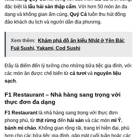
đặc biệt là
lẩu hải sản thập cẩm
. Với hơn 50 món ăn đa
dạng và không gian ấm cúng,
Quý Cá
luôn thu hút đông
đảo khách du lịch và người dân địa phương.
Xem thêm:
Khám phá đồ ăn kiểu Nhật ở Yên Bái:
Fuji Sushi, Yakami, Cod Sushi
Đây là điểm đến lý tưởng cho những bữa tiệc gia đình, với
các món ăn được chế biến từ
cá tươi
và
nguyên liệu
sạch
.
F1 Restaurant – Nhà hàng sang trọng với
thực đơn đa dạng
F1 Restaurant
là nhà hàng sang trọng với thực đơn
phong phú, từ
thịt rừng
đến
hải sản
và các món
mì Ý
,
bánh mì chảo
. Không gian rộng rãi, trang trí hiện đại, phù
hợp cho các bữa tiệc gia đình, gặp mặt cuối tuần hoặc các