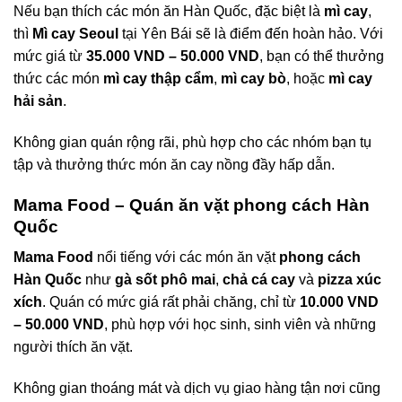
Nếu bạn thích các món ăn Hàn Quốc, đặc biệt là
mì cay
,
thì
Mì cay Seoul
tại Yên Bái sẽ là điểm đến hoàn hảo. Với
mức giá từ
35.000 VND – 50.000 VND
, bạn có thể thưởng
thức các món
mì cay thập cẩm
,
mì cay bò
, hoặc
mì cay
hải sản
.
Không gian quán rộng rãi, phù hợp cho các nhóm bạn tụ
tập và thưởng thức món ăn cay nồng đầy hấp dẫn.
Mama Food – Quán ăn vặt phong cách Hàn
Quốc
Mama Food
nổi tiếng với các món ăn vặt
phong cách
Hàn Quốc
như
gà sốt phô mai
,
chả cá cay
và
pizza xúc
xích
. Quán có mức giá rất phải chăng, chỉ từ
10.000 VND
– 50.000 VND
, phù hợp với học sinh, sinh viên và những
người thích ăn vặt.
Không gian thoáng mát và dịch vụ giao hàng tận nơi cũng