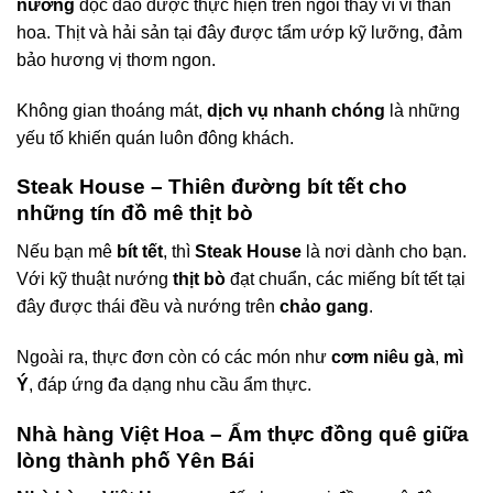
nướng
độc đáo được thực hiện trên ngói thay vì vỉ than
hoa. Thịt và hải sản tại đây được tẩm ướp kỹ lưỡng, đảm
bảo hương vị thơm ngon.
Không gian thoáng mát,
dịch vụ nhanh chóng
là những
yếu tố khiến quán luôn đông khách.
Steak House – Thiên đường bít tết cho
những tín đồ mê thịt bò
Nếu bạn mê
bít tết
, thì
Steak House
là nơi dành cho bạn.
Với kỹ thuật nướng
thịt bò
đạt chuẩn, các miếng bít tết tại
đây được thái đều và nướng trên
chảo gang
.
Ngoài ra, thực đơn còn có các món như
cơm niêu gà
,
mì
Ý
, đáp ứng đa dạng nhu cầu ẩm thực.
Nhà hàng Việt Hoa – Ẩm thực đồng quê giữa
lòng thành phố Yên Bái