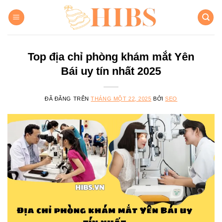
Chuyển
đến
nội
dung
Top địa chỉ phòng khám mắt Yên
Bái uy tín nhất 2025
ĐÃ ĐĂNG TRÊN
THÁNG MỘT 22, 2025
BỞI
SEO