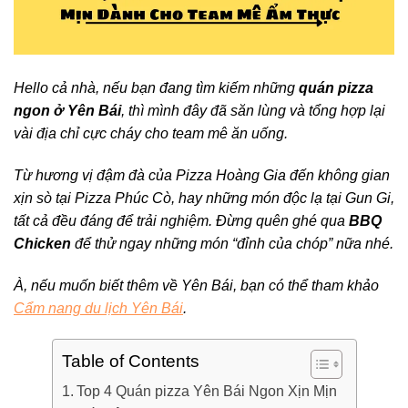
Hello cả nhà, nếu bạn đang tìm kiếm những
quán pizza
ngon ở Yên Bái
, thì mình đây đã săn lùng và tổng hợp lại
vài địa chỉ cực cháy cho team mê ăn uống.
Từ hương vị đậm đà của Pizza Hoàng Gia đến không gian
xịn sò tại Pizza Phúc Cò, hay những món độc lạ tại Gun Gi,
tất cả đều đáng để trải nghiệm. Đừng quên ghé qua
BBQ
Chicken
để thử ngay những món “đỉnh của chóp” nữa nhé.
À, nếu muốn biết thêm về Yên Bái, bạn có thể tham khảo
Cẩm nang du lịch Yên Bái
.
Table of Contents
Top 4 Quán pizza Yên Bái Ngon Xịn Mịn