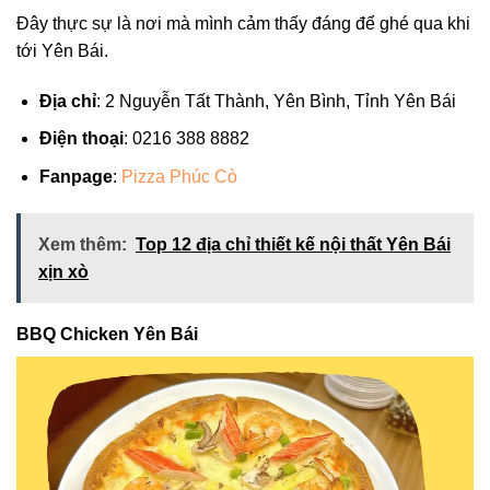
Đây thực sự là nơi mà mình cảm thấy đáng để ghé qua khi
tới Yên Bái.
Địa chỉ
: 2 Nguyễn Tất Thành, Yên Bình, Tỉnh Yên Bái
Điện thoại
: 0216 388 8882
Fanpage
:
Pizza Phúc Cò
Xem thêm:
Top 12 địa chỉ thiết kế nội thất Yên Bái
xịn xò
BBQ Chicken Yên Bái