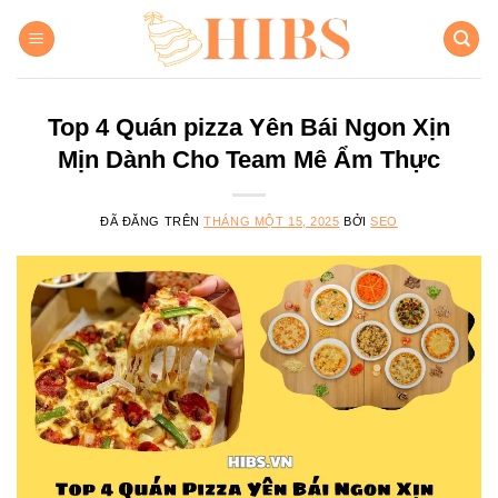
Chuyển
đến
nội
dung
Top 4 Quán pizza Yên Bái Ngon Xịn
Mịn Dành Cho Team Mê Ẩm Thực
ĐÃ ĐĂNG TRÊN
THÁNG MỘT 15, 2025
BỞI
SEO