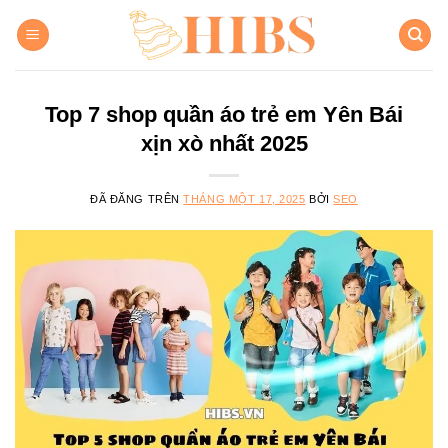
Chuyển
đến
nội
dung
Top 7 shop quần áo trẻ em Yên Bái
xịn xò nhất 2025
ĐÃ ĐĂNG TRÊN
THÁNG MỘT 17, 2025
BỞI
SEO