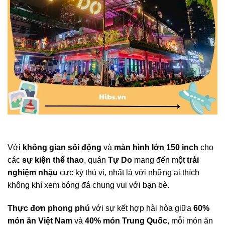
Với
không gian sôi động
và
màn hình lớn 150 inch
cho
các
sự kiện thể thao
, quán
Tự Do
mang đến một
trải
nghiệm nhậu
cực kỳ thú vị, nhất là với những ai thích
không khí xem bóng đá chung vui với bạn bè.
Thực đơn phong phú
với sự kết hợp hài hòa giữa
60%
món ăn Việt Nam
và
40% món Trung Quốc
, mỗi món ăn