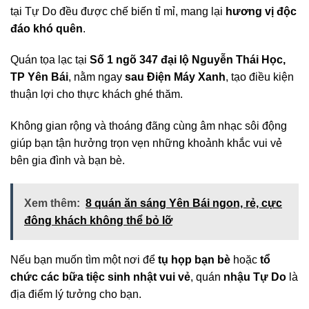
tại Tự Do đều được chế biến tỉ mỉ, mang lại
hương vị độc
đáo khó quên
.
Quán tọa lạc tại
Số 1 ngõ 347 đại lộ Nguyễn Thái Học,
TP Yên Bái
, nằm ngay
sau Điện Máy Xanh
, tạo điều kiện
thuận lợi cho thực khách ghé thăm.
Không gian rộng và thoáng đãng cùng âm nhạc sôi động
giúp bạn tận hưởng trọn vẹn những khoảnh khắc vui vẻ
bên gia đình và bạn bè.
Xem thêm:
8 quán ăn sáng Yên Bái ngon, rẻ, cực
đông khách không thể bỏ lỡ
Nếu bạn muốn tìm một nơi để
tụ họp bạn bè
hoặc
tổ
chức các bữa tiệc sinh nhật vui vẻ
, quán
nhậu Tự Do
là
địa điểm lý tưởng cho bạn.