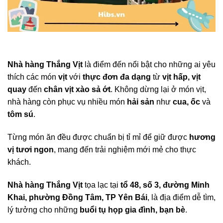
Nhà hàng Thắng Vịt
là điểm đến nổi bật cho những ai yêu
thích các món
vịt
với
thực đơn đa dạng
từ
vịt hấp, vịt
quay
đến
chân vịt xào sả ớt
. Không dừng lại ở món vịt,
nhà hàng còn phục vụ nhiều món
hải sản
như
cua, ốc
và
tôm sú
.
Từng món ăn đều được chuẩn bị tỉ mỉ để giữ được
hương
vị tươi ngon
, mang đến trải nghiệm mới mẻ cho thực
khách.
Nhà hàng Thắng Vịt
tọa lạc tại
tổ 48, số 3, đường Minh
Khai, phường Đồng Tâm, TP Yên Bái
, là địa điểm dễ tìm,
lý tưởng cho những
buổi tụ họp gia đình, bạn bè
.