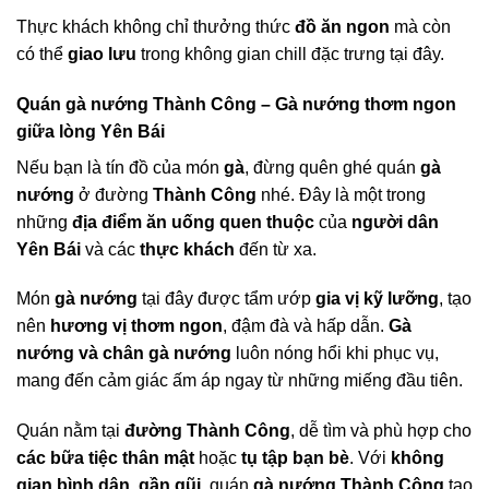
Thực khách không chỉ thưởng thức
đồ ăn ngon
mà còn
có thể
giao lưu
trong không gian chill đặc trưng tại đây.
Quán gà nướng Thành Công – Gà nướng thơm ngon
giữa lòng Yên Bái
Nếu bạn là tín đồ của món
gà
, đừng quên ghé quán
gà
nướng
ở đường
Thành Công
nhé. Đây là một trong
những
địa điểm ăn uống quen thuộc
của
người dân
Yên Bái
và các
thực khách
đến từ xa.
Món
gà nướng
tại đây được tẩm ướp
gia vị kỹ lưỡng
, tạo
nên
hương vị thơm ngon
, đậm đà và hấp dẫn.
Gà
nướng và chân gà nướng
luôn nóng hổi khi phục vụ,
mang đến cảm giác ấm áp ngay từ những miếng đầu tiên.
Quán nằm tại
đường Thành Công
, dễ tìm và phù hợp cho
các bữa tiệc thân mật
hoặc
tụ tập bạn bè
. Với
không
gian bình dân, gần gũi
, quán
gà nướng Thành Công
tạo