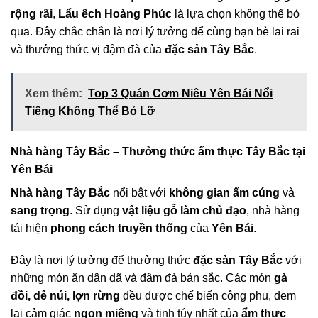
rộng rãi
,
Lẩu ếch Hoàng Phúc
là lựa chọn không thể bỏ
qua. Đây chắc chắn là nơi lý tưởng để cùng bạn bè lai rai
và thưởng thức vị đậm đà của
đặc sản Tây Bắc
.
Xem thêm:
Top 3 Quán Cơm Niêu Yên Bái Nổi
Tiếng Không Thể Bỏ Lỡ
Nhà hàng Tây Bắc – Thưởng thức ẩm thực Tây Bắc tại
Yên Bái
Nhà hàng Tây Bắc
nổi bật với
không gian ấm cúng
và
sang trọng
. Sử dụng
vật liệu gỗ làm chủ đạo
, nhà hàng
tái hiện
phong cách truyền thống
của
Yên Bái
.
Đây là nơi lý tưởng để thưởng thức
đặc sản Tây Bắc
với
những món ăn dân dã và đậm đà bản sắc. Các món
gà
đồi, dê núi, lợn rừng
đều được chế biến công phu, đem
lại cảm giác
ngon miệng
và tinh túy nhất của
ẩm thực