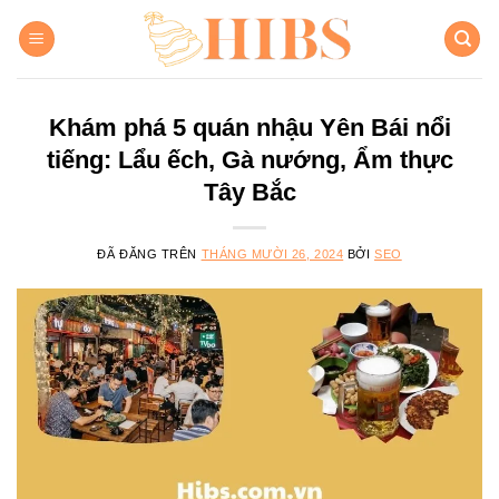
Chuyển
đến
nội
dung
Khám phá 5 quán nhậu Yên Bái nổi
tiếng: Lẩu ếch, Gà nướng, Ẩm thực
Tây Bắc
ĐÃ ĐĂNG TRÊN
THÁNG MƯỜI 26, 2024
BỞI
SEO