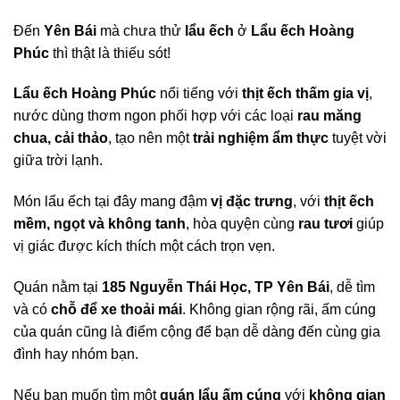
Đến
Yên Bái
mà chưa thử
lẩu ếch
ở
Lẩu ếch Hoàng
Phúc
thì thật là thiếu sót!
Lẩu ếch Hoàng Phúc
nổi tiếng với
thịt ếch thấm gia vị
,
nước dùng thơm ngon phối hợp với các loại
rau măng
chua, cải thảo
, tạo nên một
trải nghiệm ẩm thực
tuyệt vời
giữa trời lạnh.
Món lẩu ếch tại đây mang đậm
vị đặc trưng
, với
thịt ếch
mềm, ngọt và không tanh
, hòa quyện cùng
rau tươi
giúp
vị giác được kích thích một cách trọn vẹn.
Quán nằm tại
185 Nguyễn Thái Học, TP Yên Bái
, dễ tìm
và có
chỗ để xe thoải mái
. Không gian rộng rãi, ấm cúng
của quán cũng là điểm cộng để bạn dễ dàng đến cùng gia
đình hay nhóm bạn.
Nếu bạn muốn tìm một
quán lẩu ấm cúng
với
không gian