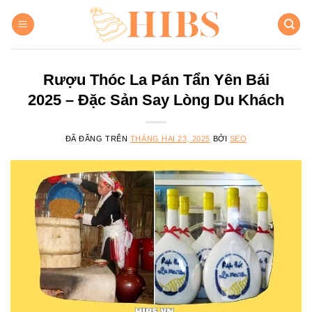
Chuyển
đến
nội
dung
Rượu Thóc La Pán Tẩn Yên Bái
2025 – Đặc Sản Say Lòng Du Khách
ĐÃ ĐĂNG TRÊN
THÁNG HAI 23, 2025
BỞI
SEO