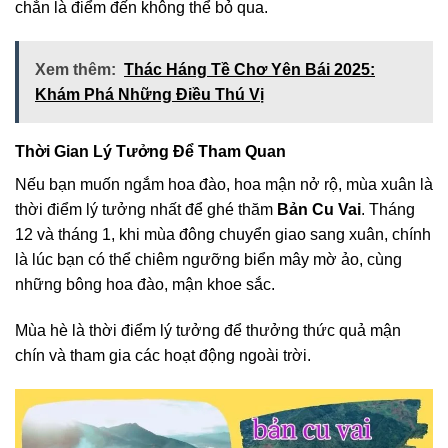
chắn là điểm đến không thể bỏ qua.
Xem thêm:
Thác Háng Tề Chơ Yên Bái 2025:
Khám Phá Những Điều Thú Vị
Thời Gian Lý Tưởng Để Tham Quan
Nếu bạn muốn ngắm hoa đào, hoa mận nở rộ, mùa xuân là
thời điểm lý tưởng nhất để ghé thăm
Bản Cu Vai
. Tháng
12 và tháng 1, khi mùa đông chuyển giao sang xuân, chính
là lúc bạn có thể chiêm ngưỡng biển mây mờ ảo, cùng
những bông hoa đào, mận khoe sắc.
Mùa hè là thời điểm lý tưởng để thưởng thức quả mận
chín và tham gia các hoạt động ngoài trời.