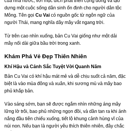
của nhà nước, với mục đích phát triển cộng đồng và tạo
dựng một cuộc sống dân sinh ổn định cho người dân tộc
Mông. Tên gọi
Cu Vai
có nguồn gốc từ ngôn ngữ của
người Thái, mang nghĩa dây mây vắt ngang trời.
Từ trên cao nhìn xuống, bản Cu Vai giống như một dải
mây nối dài giữa bầu trời trong xanh.
Khám Phá Vẻ Đẹp Thiên Nhiên
Khí Hậu và Cảnh Sắc Tuyệt Vời Quanh Năm
Bản Cu Vai có khí hậu mát mẻ và dễ chịu suốt cả năm, đặc
biệt là vào mùa đông và xuân, khi sương mù và mây bao
phủ khắp bản.
Vào sáng sớm, bạn sẽ được ngắm nhìn những áng mây
lững lờ trôi, bao phủ những ngọn đồi, và dần tan ra khi ánh
nắng đầu tiên chiếu xuống, tiết lộ khung cảnh hùng vĩ của
núi non. Nếu bạn là người yêu thích thiên nhiên, đây chắc