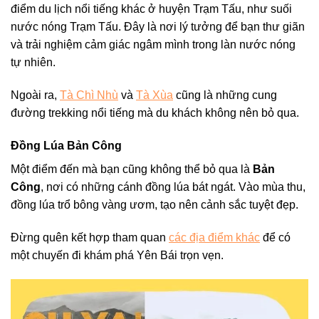
điểm du lịch nổi tiếng khác ở huyện Trạm Tấu, như suối
nước nóng Trạm Tấu. Đây là nơi lý tưởng để bạn thư giãn
và trải nghiệm cảm giác ngâm mình trong làn nước nóng
tự nhiên.
Ngoài ra,
Tà Chì Nhù
và
Tà Xùa
cũng là những cung
đường trekking nổi tiếng mà du khách không nên bỏ qua.
Đồng Lúa Bản Công
Một điểm đến mà bạn cũng không thể bỏ qua là
Bản
Công
, nơi có những cánh đồng lúa bát ngát. Vào mùa thu,
đồng lúa trổ bông vàng ươm, tạo nên cảnh sắc tuyệt đẹp.
Đừng quên kết hợp tham quan
các địa điểm khác
để có
một chuyến đi khám phá Yên Bái trọn vẹn.