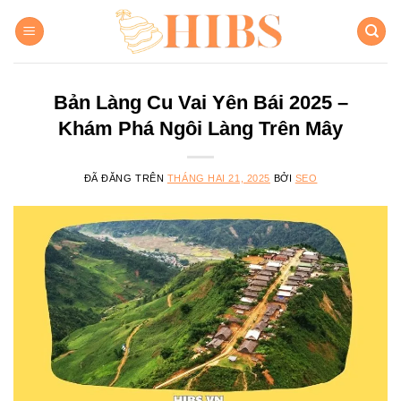
Chuyển
đến
nội
dung
Bản Làng Cu Vai Yên Bái 2025 –
Khám Phá Ngôi Làng Trên Mây
ĐÃ ĐĂNG TRÊN
THÁNG HAI 21, 2025
BỞI
SEO