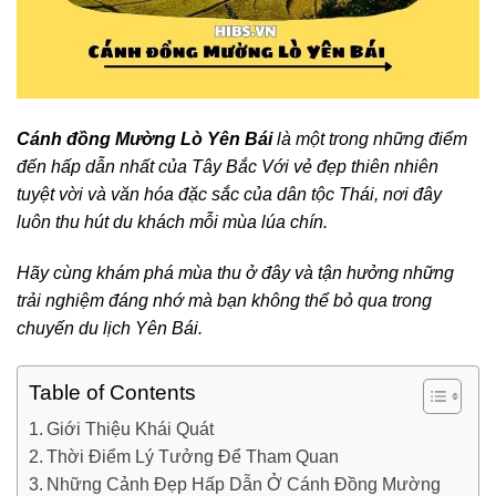
Cánh đồng Mường Lò Yên Bái
là một trong những điểm
đến hấp dẫn nhất của Tây Bắc
Với vẻ đẹp thiên nhiên
tuyệt vời và văn hóa đặc sắc của dân tộc Thái, nơi đây
luôn thu hút du khách mỗi mùa lúa chín.
Hãy cùng khám phá mùa thu ở đây và tận hưởng những
trải nghiệm đáng nhớ mà bạn không thể bỏ qua trong
chuyến du lịch Yên Bái.
Table of Contents
Giới Thiệu Khái Quát
Thời Điểm Lý Tưởng Để Tham Quan
Những Cảnh Đẹp Hấp Dẫn Ở Cánh Đồng Mường