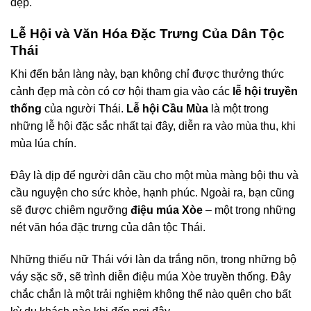
đẹp.
Lễ Hội và Văn Hóa Đặc Trưng Của Dân Tộc
Thái
Khi đến bản làng này, bạn không chỉ được thưởng thức
cảnh đẹp mà còn có cơ hội tham gia vào các
lễ hội truyền
thống
của người Thái.
Lễ hội Cầu Mùa
là một trong
những lễ hội đặc sắc nhất tại đây, diễn ra vào mùa thu, khi
mùa lúa chín.
Đây là dịp để người dân cầu cho một mùa màng bội thu và
cầu nguyện cho sức khỏe, hạnh phúc. Ngoài ra, bạn cũng
sẽ được chiêm ngưỡng
điệu múa Xòe
– một trong những
nét văn hóa đặc trưng của dân tộc Thái.
Những thiếu nữ Thái với làn da trắng nõn, trong những bộ
váy sặc sỡ, sẽ trình diễn điệu múa Xòe truyền thống. Đây
chắc chắn là một trải nghiệm không thể nào quên cho bất