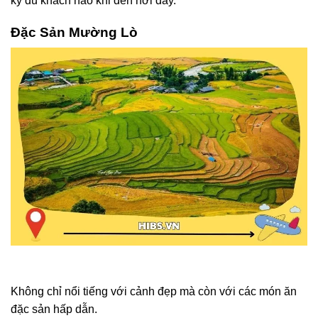
kỳ du khách nào khi đến nơi đây.
Đặc Sản Mường Lò
Không chỉ nổi tiếng với cảnh đẹp mà còn với các món ăn
đặc sản hấp dẫn.