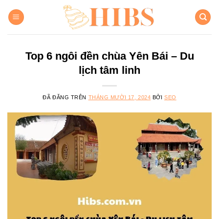
Chuyển
đến
nội
dung
Top 6 ngôi đền chùa Yên Bái – Du
lịch tâm linh
ĐÃ ĐĂNG TRÊN
THÁNG MƯỜI 17, 2024
BỞI
SEO