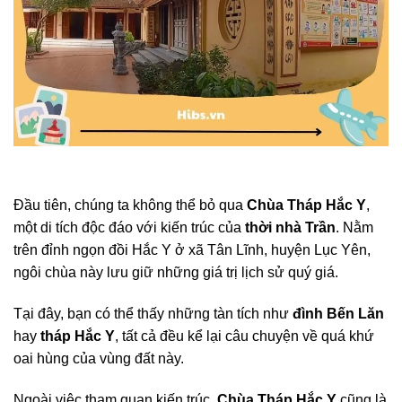
Đầu tiên, chúng ta không thể bỏ qua
Chùa Tháp Hắc Y
,
một di tích độc đáo với kiến trúc của
thời nhà Trần
. Nằm
trên đỉnh ngọn đồi Hắc Y ở xã Tân Lĩnh, huyện Lục Yên,
ngôi chùa này lưu giữ những giá trị lịch sử quý giá.
Tại đây, bạn có thể thấy những tàn tích như
đình Bến Lăn
hay
tháp Hắc Y
, tất cả đều kể lại câu chuyện về quá khứ
oai hùng của vùng đất này.
Ngoài việc tham quan kiến trúc,
Chùa Tháp Hắc Y
cũng là