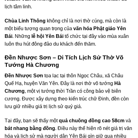
lịch tâm linh.
Chùa Linh Thông
không chỉ là nơi thờ cúng, mà còn là
một biểu tượng quan trọng của
văn hóa Phật giáo Yên
Bái
. Những
lễ hội Yên Bái
tổ chức tại đây vào mùa xuân
luôn thu hút đông đảo du khách đến thăm.
Đền Nhược Sơn – Di Tích Lịch Sử Thờ Võ
Tướng Hà Chương
Đền Nhược Sơn
tọa lạc tại thôn Ngọc Châu, xã Châu
Quế Hạ, huyện Văn Yên. Đây là nơi thờ võ tướng
Hà
Chương
, một vị tướng thời Trần có công bảo vệ biên
cương. Được xây dựng theo kiến trúc chữ Đinh, đền còn
lưu giữ nhiều giá trị lịch sử quý giá.
Tại đây, bạn sẽ thấy một
quả chuông đồng cao 58cm
và
bát nhang bằng đồng
. Điều này thể hiện rõ nét giá trị văn
hóa và lịch sử mà người dân Yên Bái gìn giữ qua nhiều