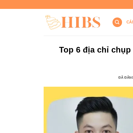
Chuyển
đến
nội
CẨ
dung
Top 6 địa chỉ chụp
ĐÃ ĐĂN