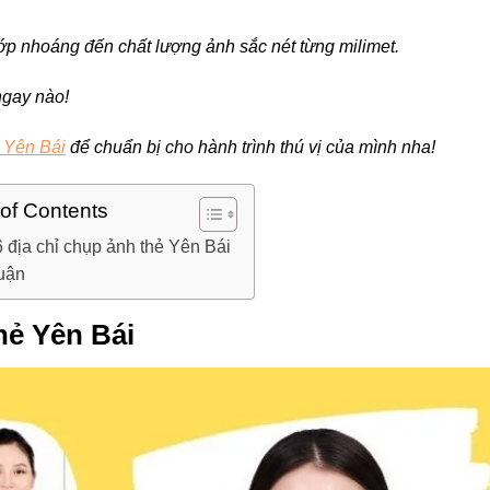
hớp nhoáng đến chất lượng ảnh sắc nét từng milimet.
ngay nào!
 Yên Bái
để chuẩn bị cho hành trình thú vị của mình nha!
 of Contents
6 địa chỉ chụp ảnh thẻ Yên Bái
luận
hẻ Yên Bái