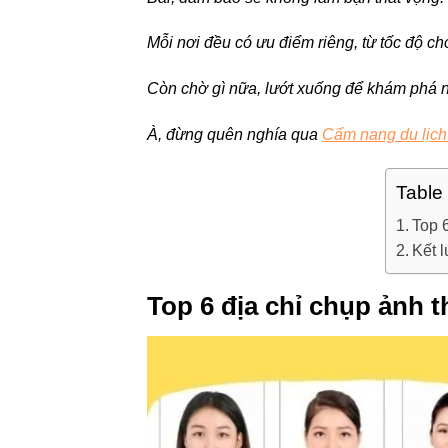
Mỗi nơi đều có ưu điểm riêng, từ tốc độ c
Còn chờ gì nữa, lướt xuống để khám phá 
À, đừng quên nghía qua
Cẩm nang du lịch
Table
Top 
Kết 
Top 6 địa chỉ chụp ảnh t