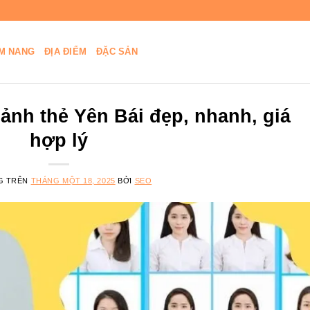
M NANG
ĐỊA ĐIỂM
ĐẶC SẢN
 ảnh thẻ Yên Bái đẹp, nhanh, giá
hợp lý
G TRÊN
THÁNG MỘT 18, 2025
BỞI
SEO