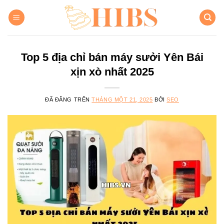
Chuyển
đến
nội
dung
Top 5 địa chỉ bán máy sưởi Yên Bái
xịn xò nhất 2025
ĐÃ ĐĂNG TRÊN
THÁNG MỘT 21, 2025
BỞI
SEO