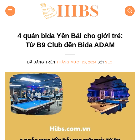
Chuyển
đến
nội
dung
4 quán bida Yên Bái cho giới trẻ:
Từ B9 Club đến Bida ADAM
ĐÃ ĐĂNG TRÊN
THÁNG MƯỜI 26, 2024
BỞI
SEO