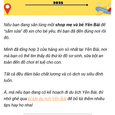
Nếu bạn đang săn lùng một
shop mẹ và bé Yên Bái
để
“sắm sửa” đồ xịn cho bé yêu, thì bạn đã đến đúng nơi rồi
đó.
Mình đã tổng hợp 3 cửa hàng xịn sò nhất tại Yên Bái, nơi
mà bạn có thể tìm thấy đủ thứ từ đồ sơ sinh, sữa bột an
toàn đến đồ chơi trí tuệ cho con.
T
ất cả đều đảm bảo chất lượng và có dịch vụ siêu đỉnh
luôn.
À, mà nếu bạn đang có kế hoạch đi du lịch Yên Bái, thì
nhớ ghé qua
bí kíp du lịch Yên Bái
để bỏ túi thêm nhiều
tips hay ho nha!