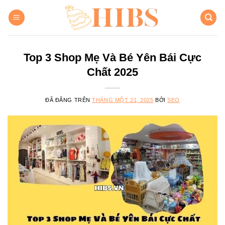
Chuyển
đến
nội
dung
Top 3 Shop Mẹ Và Bé Yên Bái Cực
Chất 2025
ĐÃ ĐĂNG TRÊN
THÁNG MỘT 21, 2025
BỞI
SEO